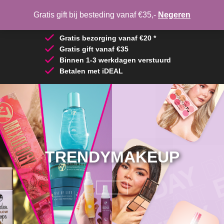
MIJN ACCOUNT
VERLANGLIJST
Gratis gift bij besteding vanaf €35,-
Negeren
Toggle
navigation
Gratis bezorging vanaf €20 *
Gratis gift vanaf €35
Binnen 1-3 werkdagen verstuurd
Betalen met iDEAL
TRENDYMAKEUP