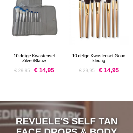
10 delige Kwastenset
10 delige Kwastenset Goud
Zilver/Blauw
kleurig
Oorspronkelijke
Huidige
Oorspronkelijke
Huidig
€
14,95
€
14,95
€
29,95
€
29,95
prijs
prijs
prijs
prijs
was:
is:
was:
is:
€ 29,95.
€ 14,95.
€ 29,95.
€ 14,95
REVUELE'S SELF TAN
FACE DROPS & BODY