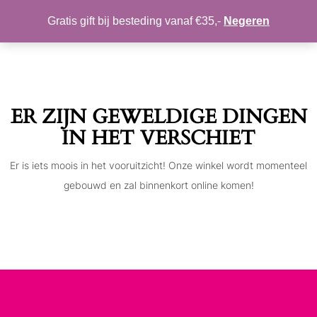
MIJN ACCOUNT
VERLANGLIJST
Gratis gift bij besteding vanaf €35,-
Negeren
Toggle
navigation
ER ZIJN GEWELDIGE DINGEN
IN HET VERSCHIET
Er is iets moois in het vooruitzicht! Onze winkel wordt momenteel
gebouwd en zal binnenkort online komen!