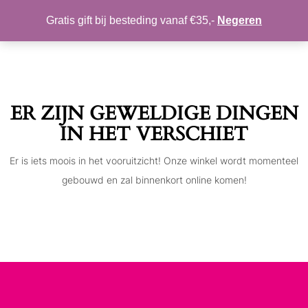
MIJN ACCOUNT
VERLANGLIJST
Gratis gift bij besteding vanaf €35,-
Negeren
Toggle
navigation
ER ZIJN GEWELDIGE DINGEN
IN HET VERSCHIET
Er is iets moois in het vooruitzicht! Onze winkel wordt momenteel
gebouwd en zal binnenkort online komen!