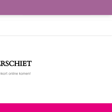
Zoeken
RLANGLIJST
naar:
ERSCHIET
nkort online komen!