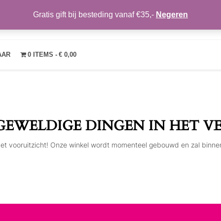
Gratis gift bij besteding vanaf €35,-
Negeren
TRENDYMAKEUP
OVER ONS
NIEUWS
CONTACT
MIJN ACCOUNT
VE
AAR
0 ITEMS
€ 0,00
 GEWELDIGE DINGEN IN HET V
n het vooruitzicht! Onze winkel wordt momenteel gebouwd en zal binne