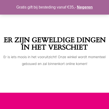
MIJN ACCOUNT
VERLANGLIJST
Gratis gift bij besteding vanaf €35,-
Negeren
Toggle
navigation
ER ZIJN GEWELDIGE DINGEN
IN HET VERSCHIET
Er is iets moois in het vooruitzicht! Onze winkel wordt momenteel
gebouwd en zal binnenkort online komen!