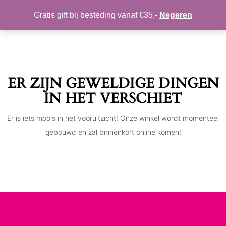
MIJN ACCOUNT
VERLANGLIJST
Gratis gift bij besteding vanaf €35,-
Negeren
Toggle
navigation
ER ZIJN GEWELDIGE DINGEN
IN HET VERSCHIET
Er is iets moois in het vooruitzicht! Onze winkel wordt momenteel
gebouwd en zal binnenkort online komen!