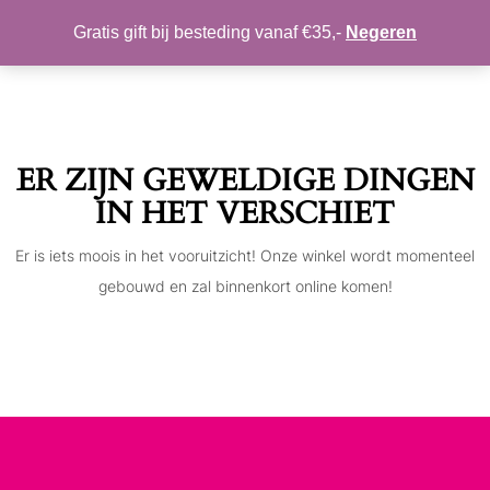
MIJN ACCOUNT
VERLANGLIJST
Gratis gift bij besteding vanaf €35,-
Negeren
Toggle
navigation
ER ZIJN GEWELDIGE DINGEN
IN HET VERSCHIET
Er is iets moois in het vooruitzicht! Onze winkel wordt momenteel
gebouwd en zal binnenkort online komen!