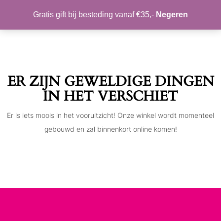
MIJN ACCOUNT
VERLANGLIJST
Gratis gift bij besteding vanaf €35,-
Negeren
Toggle
navigation
ER ZIJN GEWELDIGE DINGEN
IN HET VERSCHIET
Er is iets moois in het vooruitzicht! Onze winkel wordt momenteel
gebouwd en zal binnenkort online komen!