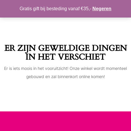
MIJN ACCOUNT
VERLANGLIJST
Gratis gift bij besteding vanaf €35,-
Negeren
Toggle
navigation
ER ZIJN GEWELDIGE DINGEN
IN HET VERSCHIET
Er is iets moois in het vooruitzicht! Onze winkel wordt momenteel
gebouwd en zal binnenkort online komen!