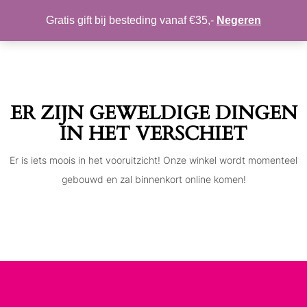
MIJN ACCOUNT
VERLANGLIJST
Gratis gift bij besteding vanaf €35,-
Negeren
Toggle
navigation
ER ZIJN GEWELDIGE DINGEN
IN HET VERSCHIET
Er is iets moois in het vooruitzicht! Onze winkel wordt momenteel
gebouwd en zal binnenkort online komen!