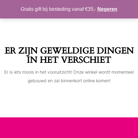
MIJN ACCOUNT
VERLANGLIJST
Gratis gift bij besteding vanaf €35,-
Negeren
Toggle
navigation
ER ZIJN GEWELDIGE DINGEN
IN HET VERSCHIET
Er is iets moois in het vooruitzicht! Onze winkel wordt momenteel
gebouwd en zal binnenkort online komen!