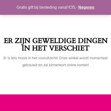
MIJN ACCOUNT
VERLANGLIJST
Gratis gift bij besteding vanaf €35,-
Negeren
Toggle
navigation
ER ZIJN GEWELDIGE DINGEN
IN HET VERSCHIET
Er is iets moois in het vooruitzicht! Onze winkel wordt momenteel
gebouwd en zal binnenkort online komen!