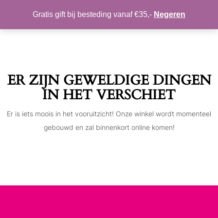
MIJN ACCOUNT
VERLANGLIJST
Gratis gift bij besteding vanaf €35,-
Negeren
Toggle
navigation
ER ZIJN GEWELDIGE DINGEN
IN HET VERSCHIET
Er is iets moois in het vooruitzicht! Onze winkel wordt momenteel
gebouwd en zal binnenkort online komen!