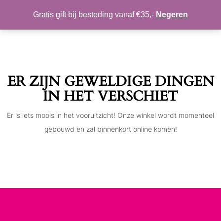
MIJN ACCOUNT
VERLANGLIJST
Gratis gift bij besteding vanaf €35,-
Negeren
Toggle
navigation
ER ZIJN GEWELDIGE DINGEN
IN HET VERSCHIET
Er is iets moois in het vooruitzicht! Onze winkel wordt momenteel
gebouwd en zal binnenkort online komen!