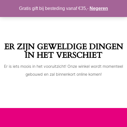
MIJN ACCOUNT
VERLANGLIJST
Gratis gift bij besteding vanaf €35,-
Negeren
Toggle
navigation
ER ZIJN GEWELDIGE DINGEN
IN HET VERSCHIET
Er is iets moois in het vooruitzicht! Onze winkel wordt momenteel
gebouwd en zal binnenkort online komen!