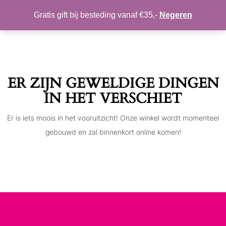
MIJN ACCOUNT
VERLANGLIJST
Gratis gift bij besteding vanaf €35,-
Negeren
Toggle
navigation
ER ZIJN GEWELDIGE DINGEN
IN HET VERSCHIET
Er is iets moois in het vooruitzicht! Onze winkel wordt momenteel
gebouwd en zal binnenkort online komen!