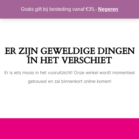
MIJN ACCOUNT
VERLANGLIJST
Gratis gift bij besteding vanaf €35,-
Negeren
Toggle
navigation
ER ZIJN GEWELDIGE DINGEN
IN HET VERSCHIET
Er is iets moois in het vooruitzicht! Onze winkel wordt momenteel
gebouwd en zal binnenkort online komen!