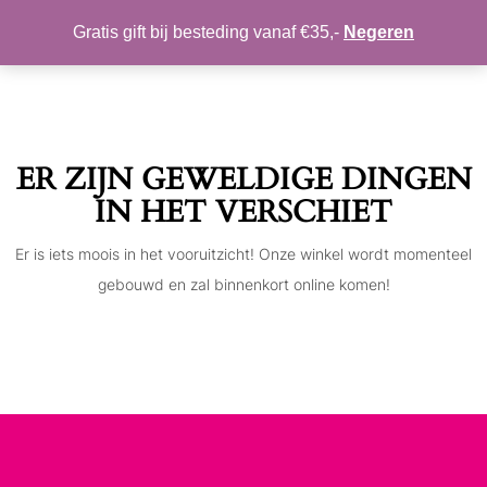
MIJN ACCOUNT
VERLANGLIJST
Gratis gift bij besteding vanaf €35,-
Negeren
Toggle
navigation
ER ZIJN GEWELDIGE DINGEN
IN HET VERSCHIET
Er is iets moois in het vooruitzicht! Onze winkel wordt momenteel
gebouwd en zal binnenkort online komen!