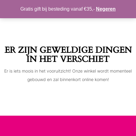
MIJN ACCOUNT
VERLANGLIJST
Gratis gift bij besteding vanaf €35,-
Negeren
Toggle
navigation
ER ZIJN GEWELDIGE DINGEN
IN HET VERSCHIET
Er is iets moois in het vooruitzicht! Onze winkel wordt momenteel
gebouwd en zal binnenkort online komen!