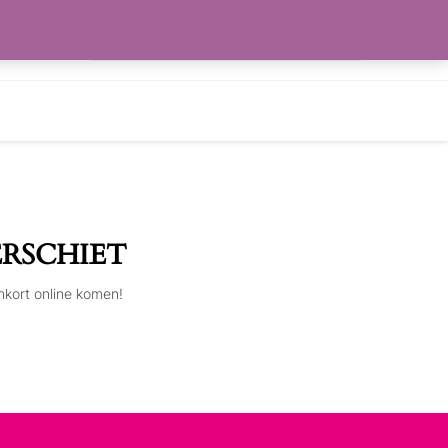
Zoeken
RLANGLIJST
naar:
ERSCHIET
nkort online komen!