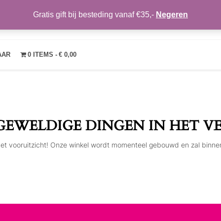
Gratis gift bij besteding vanaf €35,-
Negeren
TRENDYMAKEUP
OVER ONS
NIEUWS
CONTACT
MIJN ACCOUNT
VE
AAR
0 ITEMS
€ 0,00
 GEWELDIGE DINGEN IN HET V
n het vooruitzicht! Onze winkel wordt momenteel gebouwd en zal binne