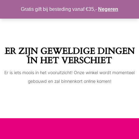
MIJN ACCOUNT
VERLANGLIJST
Gratis gift bij besteding vanaf €35,-
Negeren
Toggle
navigation
ER ZIJN GEWELDIGE DINGEN
IN HET VERSCHIET
Er is iets moois in het vooruitzicht! Onze winkel wordt momenteel
gebouwd en zal binnenkort online komen!