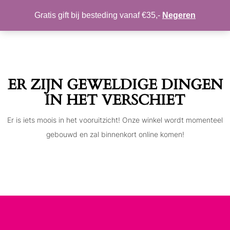
MIJN ACCOUNT
VERLANGLIJST
Gratis gift bij besteding vanaf €35,-
Negeren
Toggle
navigation
ER ZIJN GEWELDIGE DINGEN
IN HET VERSCHIET
Er is iets moois in het vooruitzicht! Onze winkel wordt momenteel
gebouwd en zal binnenkort online komen!