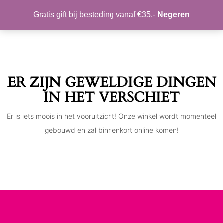
MIJN ACCOUNT
VERLANGLIJST
Gratis gift bij besteding vanaf €35,-
Negeren
Toggle
navigation
ER ZIJN GEWELDIGE DINGEN
IN HET VERSCHIET
Er is iets moois in het vooruitzicht! Onze winkel wordt momenteel
gebouwd en zal binnenkort online komen!