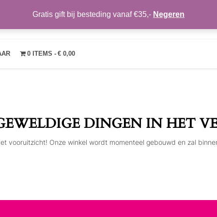
Gratis gift bij besteding vanaf €35,-
Negeren
TRENDYMAKEUP
OVER ONS
NIEUWS
CONTACT
MIJN ACCOUNT
VE
AAR
0 ITEMS
€ 0,00
 GEWELDIGE DINGEN IN HET V
n het vooruitzicht! Onze winkel wordt momenteel gebouwd en zal binne