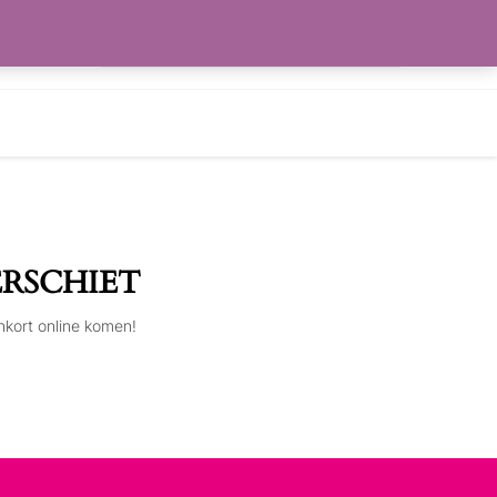
Zoeken
RLANGLIJST
naar:
ERSCHIET
nkort online komen!