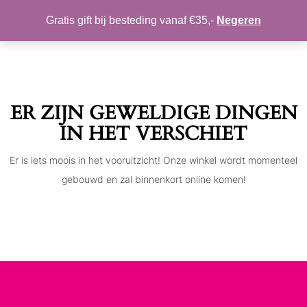
MIJN ACCOUNT
VERLANGLIJST
Gratis gift bij besteding vanaf €35,-
Negeren
Toggle
navigation
ER ZIJN GEWELDIGE DINGEN
IN HET VERSCHIET
Er is iets moois in het vooruitzicht! Onze winkel wordt momenteel
gebouwd en zal binnenkort online komen!