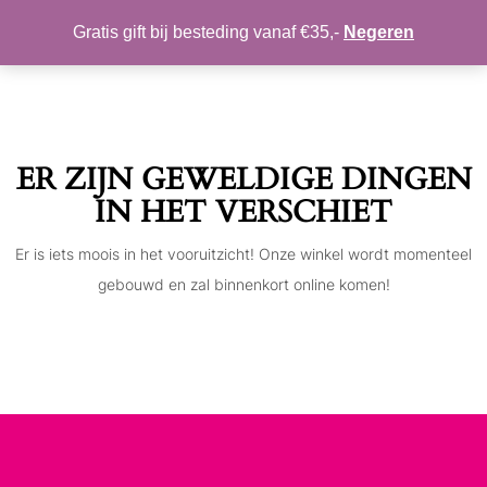
MIJN ACCOUNT
VERLANGLIJST
Gratis gift bij besteding vanaf €35,-
Negeren
Toggle
navigation
ER ZIJN GEWELDIGE DINGEN
IN HET VERSCHIET
Er is iets moois in het vooruitzicht! Onze winkel wordt momenteel
gebouwd en zal binnenkort online komen!