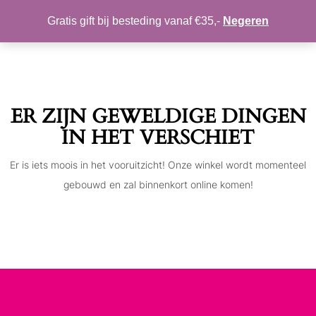
MIJN ACCOUNT
VERLANGLIJST
Gratis gift bij besteding vanaf €35,-
Negeren
Toggle
navigation
ER ZIJN GEWELDIGE DINGEN
IN HET VERSCHIET
Er is iets moois in het vooruitzicht! Onze winkel wordt momenteel
gebouwd en zal binnenkort online komen!