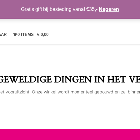
Gratis gift bij besteding vanaf €35,-
Negeren
TRENDYMAKEUP
OVER ONS
NIEUWS
CONTACT
MIJN ACCOUNT
VE
AAR
0 ITEMS
€ 0,00
 GEWELDIGE DINGEN IN HET V
n het vooruitzicht! Onze winkel wordt momenteel gebouwd en zal binne