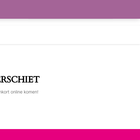
Zoeken
RLANGLIJST
naar:
ERSCHIET
nkort online komen!