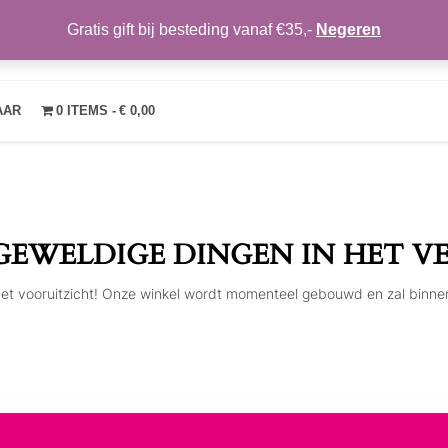
Gratis gift bij besteding vanaf €35,-
Negeren
TRENDYMAKEUP
OVER ONS
NIEUWS
CONTACT
MIJN ACCOUNT
VE
AAR
0 ITEMS
€ 0,00
 GEWELDIGE DINGEN IN HET V
n het vooruitzicht! Onze winkel wordt momenteel gebouwd en zal binne