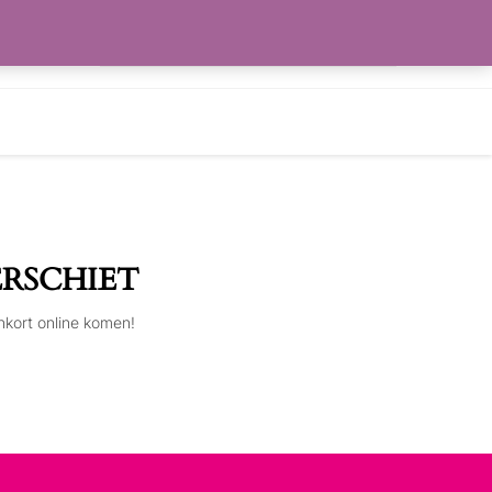
Zoeken
RLANGLIJST
naar:
ERSCHIET
nkort online komen!