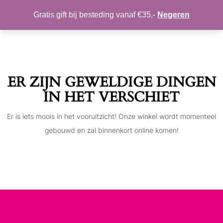
MIJN ACCOUNT
VERLANGLIJST
Gratis gift bij besteding vanaf €35,-
Negeren
Toggle
navigation
ER ZIJN GEWELDIGE DINGEN
IN HET VERSCHIET
Er is iets moois in het vooruitzicht! Onze winkel wordt momenteel
gebouwd en zal binnenkort online komen!