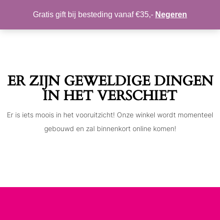
MIJN ACCOUNT
VERLANGLIJST
Gratis gift bij besteding vanaf €35,-
Negeren
Toggle
navigation
ER ZIJN GEWELDIGE DINGEN
IN HET VERSCHIET
Er is iets moois in het vooruitzicht! Onze winkel wordt momenteel
gebouwd en zal binnenkort online komen!