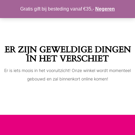
MIJN ACCOUNT
VERLANGLIJST
Gratis gift bij besteding vanaf €35,-
Negeren
Toggle
navigation
ER ZIJN GEWELDIGE DINGEN
IN HET VERSCHIET
Er is iets moois in het vooruitzicht! Onze winkel wordt momenteel
gebouwd en zal binnenkort online komen!