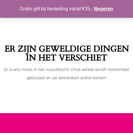
MIJN ACCOUNT
VERLANGLIJST
Gratis gift bij besteding vanaf €35,-
Negeren
Toggle
navigation
ER ZIJN GEWELDIGE DINGEN
IN HET VERSCHIET
Er is iets moois in het vooruitzicht! Onze winkel wordt momenteel
gebouwd en zal binnenkort online komen!