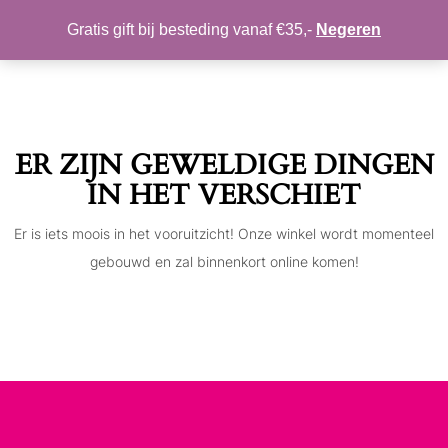
MIJN ACCOUNT
VERLANGLIJST
Gratis gift bij besteding vanaf €35,-
Negeren
Toggle
navigation
ER ZIJN GEWELDIGE DINGEN
IN HET VERSCHIET
Er is iets moois in het vooruitzicht! Onze winkel wordt momenteel
gebouwd en zal binnenkort online komen!