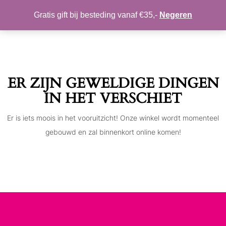
MIJN ACCOUNT
VERLANGLIJST
Gratis gift bij besteding vanaf €35,-
Negeren
Toggle
navigation
ER ZIJN GEWELDIGE DINGEN
IN HET VERSCHIET
Er is iets moois in het vooruitzicht! Onze winkel wordt momenteel
gebouwd en zal binnenkort online komen!