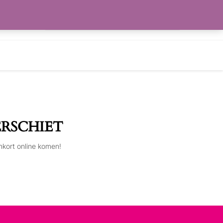
Zoeken
RLANGLIJST
naar:
ERSCHIET
nkort online komen!