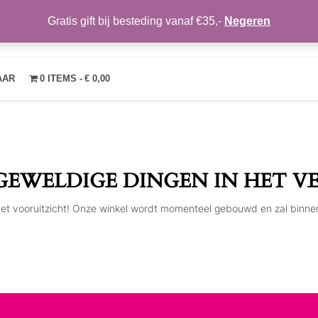
Gratis gift bij besteding vanaf €35,-
Negeren
TRENDYMAKEUP
OVER ONS
NIEUWS
CONTACT
MIJN ACCOUNT
VE
AAR
0 ITEMS
€ 0,00
 GEWELDIGE DINGEN IN HET V
n het vooruitzicht! Onze winkel wordt momenteel gebouwd en zal binne