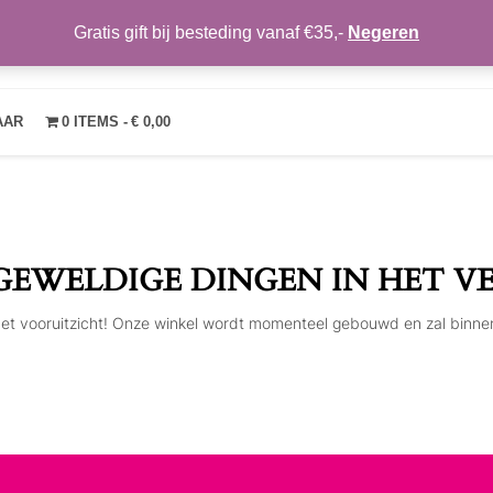
Gratis gift bij besteding vanaf €35,-
Negeren
TRENDYMAKEUP
OVER ONS
NIEUWS
CONTACT
MIJN ACCOUNT
VE
AAR
0 ITEMS
€ 0,00
 GEWELDIGE DINGEN IN HET V
n het vooruitzicht! Onze winkel wordt momenteel gebouwd en zal binne