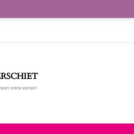
Zoeken
RLANGLIJST
naar:
ERSCHIET
nkort online komen!