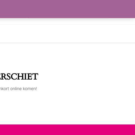
Zoeken
RLANGLIJST
naar:
ERSCHIET
nkort online komen!