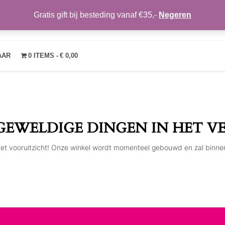
Gratis gift bij besteding vanaf €35,-
Negeren
TRENDYMAKEUP
OVER ONS
NIEUWS
CONTACT
MIJN ACCOUNT
VE
AAR
0 ITEMS
€ 0,00
 GEWELDIGE DINGEN IN HET V
n het vooruitzicht! Onze winkel wordt momenteel gebouwd en zal binne