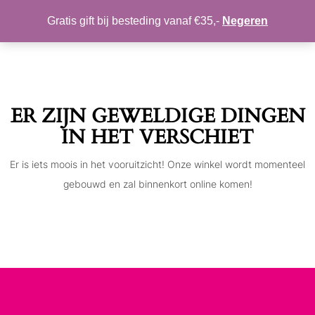
MIJN ACCOUNT
VERLANGLIJST
Gratis gift bij besteding vanaf €35,-
Negeren
Toggle
navigation
ER ZIJN GEWELDIGE DINGEN
IN HET VERSCHIET
Er is iets moois in het vooruitzicht! Onze winkel wordt momenteel
gebouwd en zal binnenkort online komen!