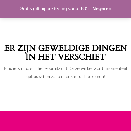
MIJN ACCOUNT
VERLANGLIJST
Gratis gift bij besteding vanaf €35,-
Negeren
Toggle
navigation
ER ZIJN GEWELDIGE DINGEN
IN HET VERSCHIET
Er is iets moois in het vooruitzicht! Onze winkel wordt momenteel
gebouwd en zal binnenkort online komen!