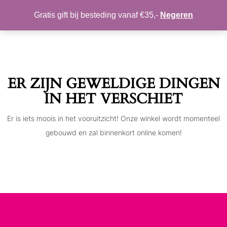
MIJN ACCOUNT
VERLANGLIJST
Gratis gift bij besteding vanaf €35,-
Negeren
Toggle
navigation
ER ZIJN GEWELDIGE DINGEN
IN HET VERSCHIET
Er is iets moois in het vooruitzicht! Onze winkel wordt momenteel
gebouwd en zal binnenkort online komen!