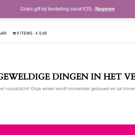
Gratis gift bij besteding vanaf €35,-
Negeren
TRENDYMAKEUP
OVER ONS
NIEUWS
CONTACT
MIJN ACCOUNT
VE
AAR
0 ITEMS
€ 0,00
 GEWELDIGE DINGEN IN HET V
n het vooruitzicht! Onze winkel wordt momenteel gebouwd en zal binne