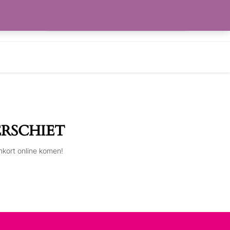
Zoeken
RLANGLIJST
naar:
ERSCHIET
nkort online komen!