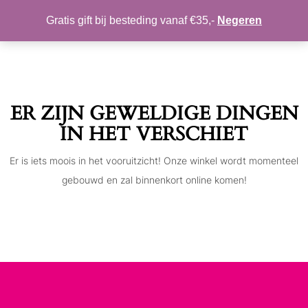
MIJN ACCOUNT
VERLANGLIJST
Gratis gift bij besteding vanaf €35,-
Negeren
Toggle
navigation
ER ZIJN GEWELDIGE DINGEN
IN HET VERSCHIET
Er is iets moois in het vooruitzicht! Onze winkel wordt momenteel
gebouwd en zal binnenkort online komen!