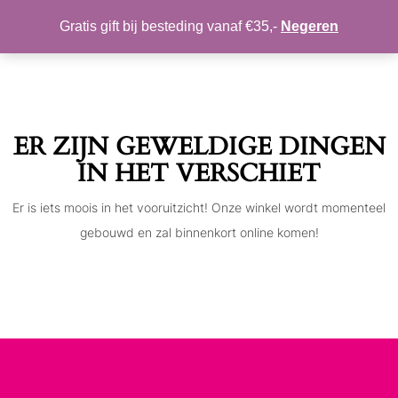
MIJN ACCOUNT
VERLANGLIJST
Gratis gift bij besteding vanaf €35,-
Negeren
Toggle
navigation
ER ZIJN GEWELDIGE DINGEN
IN HET VERSCHIET
Er is iets moois in het vooruitzicht! Onze winkel wordt momenteel
gebouwd en zal binnenkort online komen!