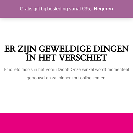
MIJN ACCOUNT
VERLANGLIJST
Gratis gift bij besteding vanaf €35,-
Negeren
Toggle
navigation
ER ZIJN GEWELDIGE DINGEN
IN HET VERSCHIET
Er is iets moois in het vooruitzicht! Onze winkel wordt momenteel
gebouwd en zal binnenkort online komen!