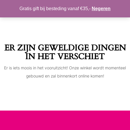
MIJN ACCOUNT
VERLANGLIJST
Gratis gift bij besteding vanaf €35,-
Negeren
Toggle
navigation
ER ZIJN GEWELDIGE DINGEN
IN HET VERSCHIET
Er is iets moois in het vooruitzicht! Onze winkel wordt momenteel
gebouwd en zal binnenkort online komen!