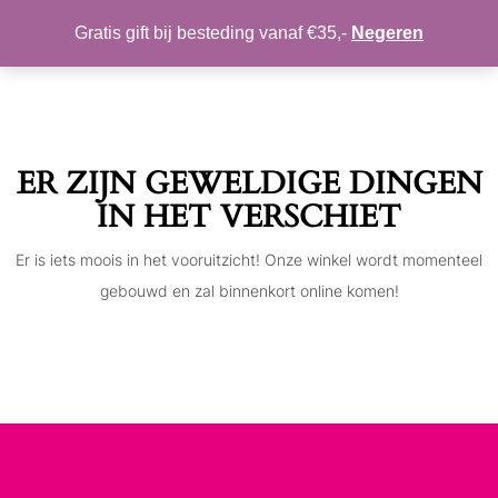
MIJN ACCOUNT
VERLANGLIJST
Gratis gift bij besteding vanaf €35,-
Negeren
Toggle
navigation
ER ZIJN GEWELDIGE DINGEN
IN HET VERSCHIET
Er is iets moois in het vooruitzicht! Onze winkel wordt momenteel
gebouwd en zal binnenkort online komen!